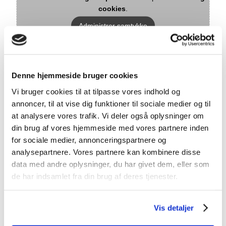
cookies
.
Administrer samtykke
Denne hjemmeside bruger cookies
Vi bruger cookies til at tilpasse vores indhold og
annoncer, til at vise dig funktioner til sociale medier og til
at analysere vores trafik. Vi deler også oplysninger om
din brug af vores hjemmeside med vores partnere inden
for sociale medier, annonceringspartnere og
analysepartnere. Vores partnere kan kombinere disse
data med andre oplysninger, du har givet dem, eller som
Indhent gratis byggetilbud
de har indsamlet fra din brug af deres tjenester.
Murerfirmaet Wulff Byg
Sletten 120
Vis detaljer
6800 Varde
Mobil:
​30 70 45 15​