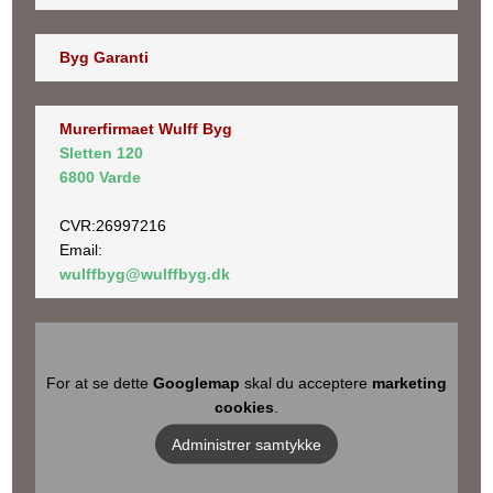
Byg Garanti
Murerfirmaet Wulff Byg
Sletten 120
6800 Varde
​CVR:26997216
Email:
wulffbyg@wulffbyg.dk
For at se dette
Googlemap
skal du acceptere
marketing
cookies
.
Administrer samtykke