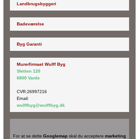
Landbrugsbyggeri
Badeværelse
Byg Garanti
Murerfirmaet Wulff Byg
Sletten 120
6800 Varde
​CVR:26997216
Email:
wulffbyg@wulffbyg.dk
For at se dette
Googlemap
skal du acceptere
marketing