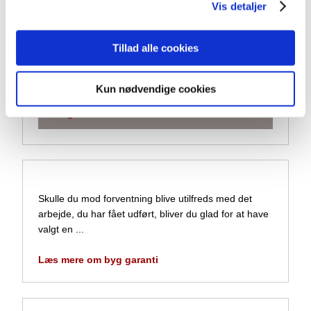
Vis detaljer
Murerfirmaet Wulff Byg
Sletten 120
6800 Varde
Tillad alle cookies
Mobil:
​30 70 45 15​
Mail:
wulffbyg@wulffbyg.dk
Kun nødvendige cookies
Få gratis tilbud​
​Skulle du mod forventning blive utilfreds med det
arbejde, du har fået udført, bliver du glad for at have
valgt en ...
Læs mere om byg garanti