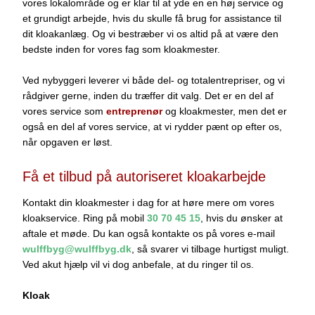
vores lokalområde og er klar til at yde en en høj service og
et grundigt arbejde, hvis du skulle få brug for assistance til
dit kloakanlæg. Og vi bestræber vi os altid på at være den
bedste inden for vores fag som kloakmester.
Ved nybyggeri leverer vi både del- og totalentrepriser, og vi
rådgiver gerne, inden du træffer dit valg. Det er en del af
vores service som
entreprenør
og kloakmester, men det er
også en del af vores service, at vi rydder pænt op efter os,
når opgaven er løst.
Få et tilbud på autoriseret kloakarbejde
​Kontakt din kloakmester i dag for at høre mere om vores
kloakservice. Ring på mobil
30 70 45 15
, hvis du ønsker at
aftale et møde. Du kan også kontakte os på vores e-mail
wulffbyg@wulffbyg.dk
, så svarer vi tilbage hurtigst muligt.
Ved akut hjælp vil vi dog anbefale, at du ringer til os.
Kloak