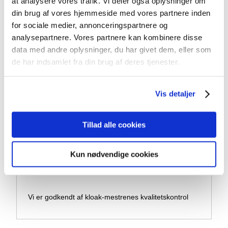
at analysere vores trafik. Vi deler også oplysninger om
Mail:
wulffbyg@wulffbyg.dk
din brug af vores hjemmeside med vores partnere inden
for sociale medier, annonceringspartnere og
Få gratis tilbud​
analysepartnere. Vores partnere kan kombinere disse
data med andre oplysninger, du har givet dem, eller som
de har indsamlet fra din brug af deres tjenester.
Vis detaljer
​Skulle du mod forventning blive utilfreds med det
arbejde, du har fået udført, bliver du glad for at have
valgt en ...
Tillad alle cookies
Læs mere om byg garanti
Kun nødvendige cookies
​Vi er godkendt af kloak-mestrenes kvalitetskontrol