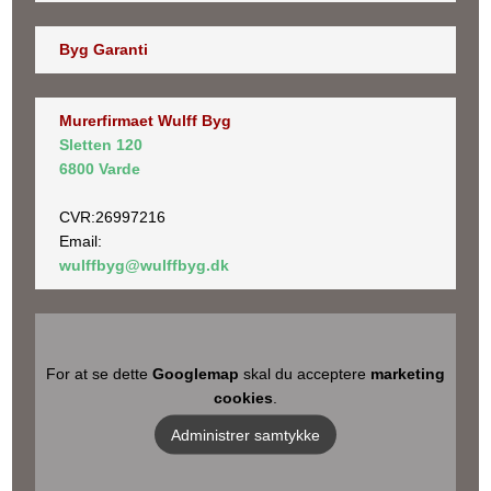
Byg Garanti
Murerfirmaet Wulff Byg
Sletten 120
6800 Varde
​CVR:26997216
Email:
wulffbyg@wulffbyg.dk
For at se dette
Googlemap
skal du acceptere
marketing
cookies
.
Administrer samtykke