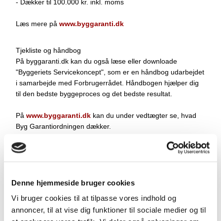
- Dækker til 100.000 kr. inkl. moms
Læs mere på
www.byggaranti.dk​
Tjekliste og håndbog
På byggaranti.dk kan du også læse eller downloade
"Byggeriets Servicekoncept", som er en håndbog udarbejdet
i samarbejde med Forbrugerrådet. Håndbogen hjælper dig
til den bedste byggeproces og det bedste resultat.
På
www.byggaranti.dk
kan du under vedtægter se, hvad
Byg Garantiordningen dækker.​
Indhent gratis byggetilbud
Denne hjemmeside bruger cookies
Murerfirmaet Wulff Byg
Sletten 120
Vi bruger cookies til at tilpasse vores indhold og
6800 Varde
annoncer, til at vise dig funktioner til sociale medier og til
Mobil:
​30 70 45 15​